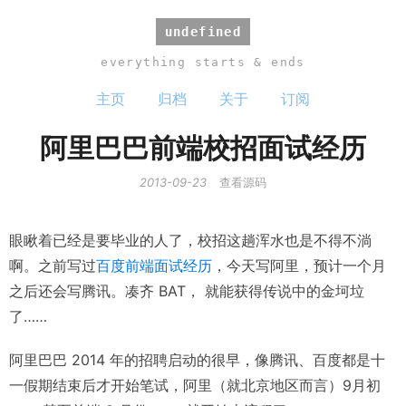
undefined
everything starts & ends
主页
归档
关于
订阅
阿里巴巴前端校招面试经历
2013-09-23
查看源码
眼瞅着已经是要毕业的人了，校招这趟浑水也是不得不淌
啊。之前写过
百度前端面试经历
，今天写阿里，预计一个月
之后还会写腾讯。凑齐 BAT， 就能获得传说中的金坷垃
了……
阿里巴巴 2014 年的招聘启动的很早，像腾讯、百度都是十
一假期结束后才开始笔试，阿里（就北京地区而言）9月初