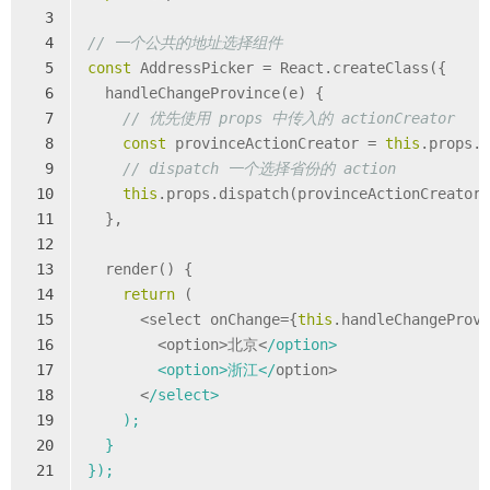
3
4
// 一个公共的地址选择组件
5
const
 AddressPicker = React.createClass({
6
  handleChangeProvince(e) {
7
// 优先使用 props 中传入的 actionCreator
8
const
 provinceActionCreator = 
this
.props.
9
// dispatch 一个选择省份的 action
10
this
.props.dispatch(provinceActionCreator
11
  },
12
13
  render() {
14
return
 (
15
      <select onChange={
this
.handleChangeProv
16
        <option>北京<
/option>
17
        <option>浙江</
option>
18
      <
/select>
19
    );
20
  }
21
});