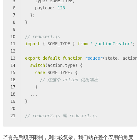
5
    type: SOME_TYPE,
6
    payload: 
123
7
  };
8
}
9
10
// reducer1.js
11
import
 { SOME_TYPE } 
from
'./actionCreator'
;
12
13
export
default
function
reducer
(
state, action
14
switch
(action.type) {
15
case
 SOME_TYPE: {
16
// 这这个 action 做出响应
17
    }
18
  ...
19
}
20
21
// reducer2.js 同 reducer1.js
若有先后顺序限制，则比较复杂。我们站在整个应用的角度