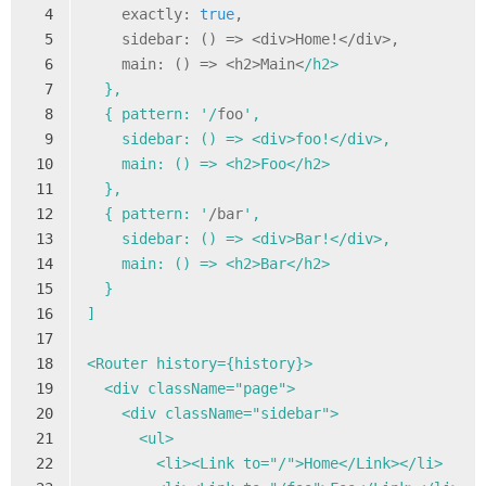
4
    exactly: 
true
,
5
    sidebar: 
()
 =>
 <div>Home!</div>,
6
    main: 
()
 =>
 <h2>Main<
/h2>
7
  },
8
  { pattern: '/
foo
',
9
    sidebar: () => <div>foo!</div>,
10
    main: () => <h2>Foo</h2>
11
  },
12
  { pattern: '
/bar
',
13
    sidebar: () => <div>Bar!</div>,
14
    main: () => <h2>Bar</h2>
15
  }
16
]
17
18
<Router history={history}>
19
  <div className="page">
20
    <div className="sidebar">
21
      <ul>
22
        <li><Link to="/">Home</Link></li>