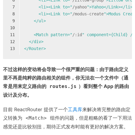
6
      <li><Link to="
/zillow-group
">Zillow Gro
7
      <li><Link to="
/yahoo
">Yahoo</Link></li>
8
      <li><Link to="
/modus-create
">Modus Crea
9
    </ul>
10
11
    <Match pattern="
/:id
" component={Child} /
12
  </div>
13
</Router>
不过这样的变动将会导致一个很严重的问题：由于路由定义
里不再是纯粹的路由相关的组件，你无法在一个文件中（通
常是用来定义路由的
）看到整个 App 的路由
routes.js
设计及分布。
目前 ReactRouter 提供了一个
工具库
来解决将完整的路由定
义转换为
组件的问题，但是粗略的看了一下用法
<Match>
感觉还是比较别扭，期待正式发布时能有更好的解决方案。