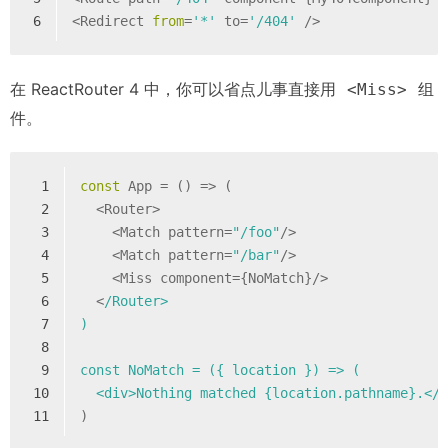
6
<Redirect 
from
=
'*'
 to=
'/404'
 />
在 ReactRouter 4 中，你可以省点儿事直接用
组
<Miss>
件。
1
const
 App = 
()
 =>
 (
2
  <Router>
3
    <Match pattern=
"/foo"
/>
4
    <Match pattern=
"/bar"
/>
5
    <Miss component={NoMatch}/>
6
  <
/Router>
7
)
8
9
const NoMatch = ({ location }) => (
10
  <div>Nothing matched {location.pathname}.</
11
)