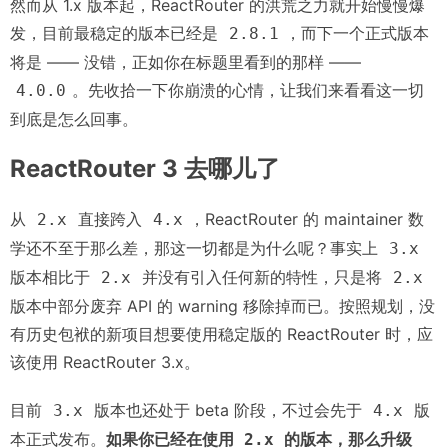
然而从 1.x 版本起，ReactRouter 的洪荒之力就开始慢慢爆
发，目前最稳定的版本已经是
，而下一个正式版本
2.8.1
将是 —— 没错，正如你在标题里看到的那样 ——
。先收拾一下你崩溃的心情，让我们来看看这一切
4.0.0
到底是怎么回事。
ReactRouter 3 去哪儿了
从
直接跨入
，ReactRouter 的 maintainer 数
2.x
4.x
学还不至于那么差，那这一切都是为什么呢？事实上
3.x
版本相比于
并没有引入任何新的特性，只是将
2.x
2.x
版本中部分废弃 API 的 warning 移除掉而已。按照规划，没
有历史包袱的新项目想要使用稳定版的 ReactRouter 时，应
该使用 ReactRouter 3.x。
目前
版本也还处于 beta 阶段，不过会先于
版
3.x
4.x
本正式发布。
如果你已经在使用
的版本，那么升级
2.x