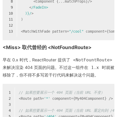
8
      <Component {...matchProps}/>
9
    <
/FadeIn>
10
  )}/
>
11
)
12
13
<MatchWithFade pattern=
"/cool"
 component={Som
<Miss> 取代曾经的 <NotFoundRoute>
早在 0.x 时代，ReactRouter 提供了
<NotFountRoute>
来解决渲染 404 页面的问题。不过这一组件在
时就被
1.x
移除了，你不得不多写若干行代码来解决这个问题。
1
// 如果想要展示一个 404 页面（当前 URL 不变）
2
<Route path=
'*'
 component={My404Component} />
3
4
// 如果想要展示一个 404 页面（当前 URL 重定向到 /40
5
<Route path=
'/404'
 component={My404Component} 