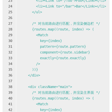
23
        <li><Link to="/foo">Foo</Link></li>
24
        <li><Link to="/bar">Bar</Link></li>
25
      </ul>
26
27
      /* 对当前路由进行匹配，并渲染侧边栏 */
28
      {routes.map((route, index) => (
29
        <Match
30
          key={index}
31
          pattern={route.pattern}
32
          component={route.sidebar}
33
          exactly={route.exactly}
34
        />
35
      ))}
36
    </div>
37
38
    <div className="main">
39
      /* 对当前路由进行匹配，并渲染主界面 */
40
      {routes.map((route, index) => (
41
        <Match
42
          key={index}