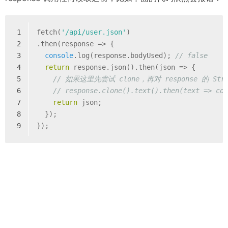
1
fetch(
'/api/user.json'
)
2
.then(
response
 =>
 {
3
console
.log(response.bodyUsed); 
// false
4
return
 response.json().then(
json
 =>
 {
5
// 如果这里先尝试 clone，再对 response 的 
6
// response.clone().text().then(text => co
7
return
 json;
8
  });
9
});